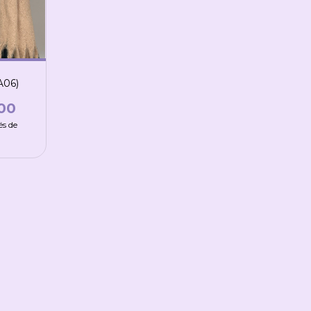
06)
00
és de