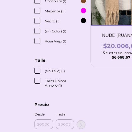
Chocolate (1)
Magenta (1)
Negro (1)
(sin Color) (1)
NUBE (RUANA
Rosa Viejo (1)
$20.006,
3
cuotas sin inter
$6.668,67
Talle
(sin Talle) (1)
Talles Unicos
Amplio (1)
Precio
Desde
Hasta