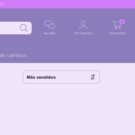
ÍS
0
Ayuda
Mi cuenta
Mi carrito
 de cambios