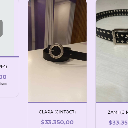
F4)
00
és de
CLARA (CINTOC7)
ZAMI (CI
$33.350,00
$33.3