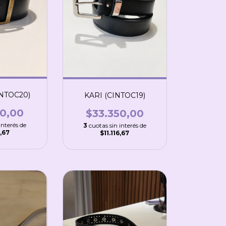
NTOC20)
KARI (CINTOC19)
50,00
$33.350,00
interés de
3
cuotas sin interés de
6,67
$11.116,67