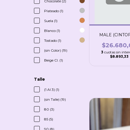
Chocolate (2)
Plateado (1)
Suela (1)
Blanco (1)
MALE (CINTOF
Tostado (1)
$26.680,
(sin Color) (19)
3
cuotas sin inter
$8.893,33
Beige Cl. (1)
Talle
(1 Al 3) (1)
(sin Talle) (19)
80 (3)
85 (5)
90 (8)