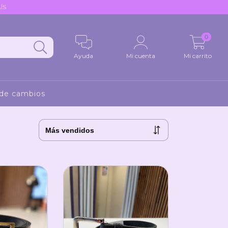
ÍS
0
Ayuda
Mi cuenta
Mi carrito
 de cambios