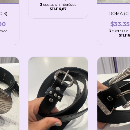
3
cuotas sin interés de
$11.116,67
13)
ROMA (CI
00
$33.3
és de
3
cuotas sin 
$11.11