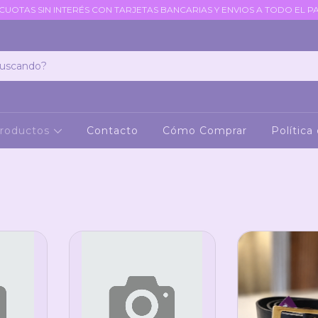
 CUOTAS SIN INTERÉS CON TARJETAS BANCARIAS Y ENVIOS A TODO EL PA
roductos
Contacto
Cómo Comprar
Política