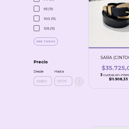
95 (11)
100 (11)
105 (11)
VER TODOS
SARA (CINTOC
Precio
$35.725,
Desde
Hasta
3
cuotas sin inter
$11.908,33