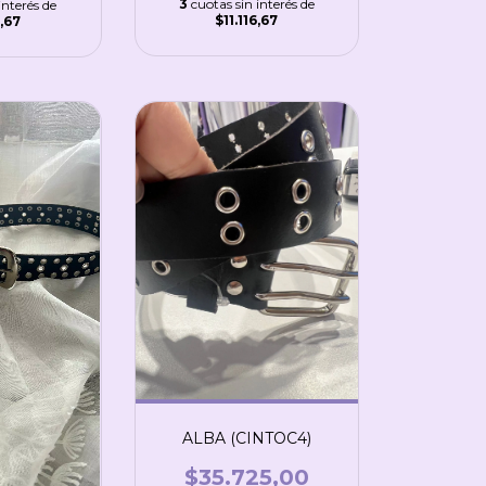
3
cuotas sin interés de
interés de
$11.116,67
6,67
ALBA (CINTOC4)
$35.725,00