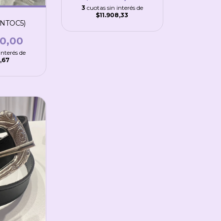
3
cuotas sin interés de
$11.908,33
NTOC5)
50,00
interés de
6,67