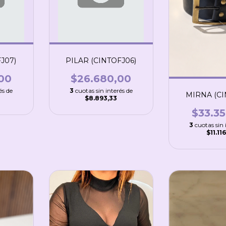
J07)
PILAR (CINTOFJ06)
00
$26.680,00
és de
3
cuotas sin interés de
MIRNA (CI
$8.893,33
$33.3
3
cuotas sin 
$11.11