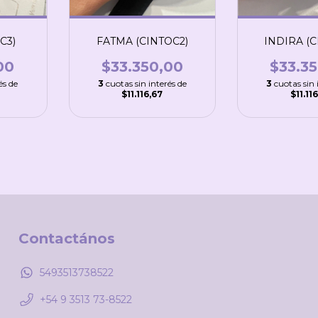
C3)
FATMA (CINTOC2)
INDIRA (C
00
$33.350,00
$33.3
és de
3
cuotas sin interés de
3
cuotas sin 
$11.116,67
$11.11
Contactános
5493513738522
+54 9 3513 73-8522