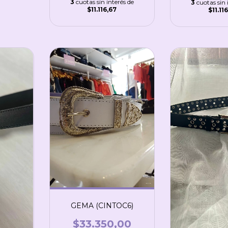
3
cuotas sin interés de
3
cuotas sin 
$11.116,67
$11.11
GEMA (CINTOC6)
$33.350,00