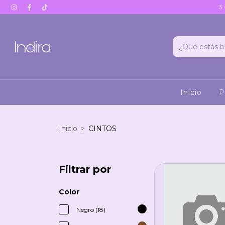
3
Inicio
P
Inicio
>
CINTOS
Filtrar por
Color
Negro (18)