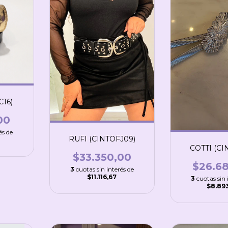
16)
00
és de
RUFI (CINTOFJ09)
COTTI (CI
$33.350,00
$26.6
3
cuotas sin interés de
$11.116,67
3
cuotas sin 
$8.89