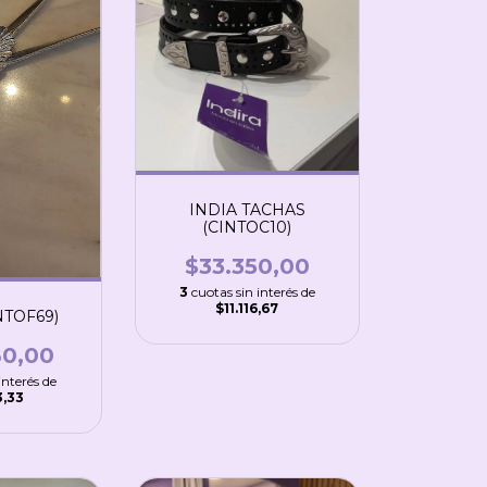
INDIA TACHAS
(CINTOC10)
$33.350,00
3
cuotas sin interés de
$11.116,67
NTOF69)
80,00
interés de
3,33