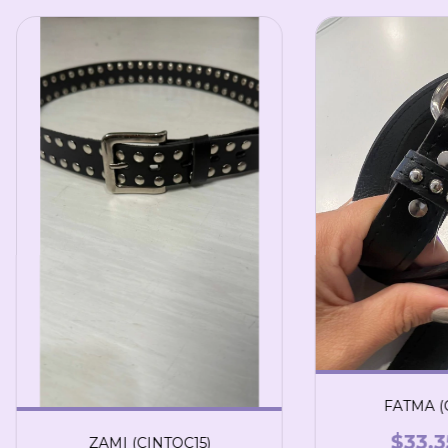
FATMA (
$33.3
ZAMI (CINTOC15)