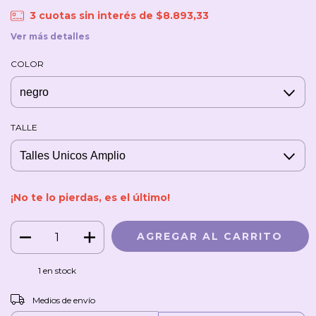
3
cuotas sin interés de
$8.893,33
Ver más detalles
COLOR
TALLE
¡No te lo pierdas, es el último!
1
en stock
CAMBIAR CP
Entregas para el CP:
Medios de envío