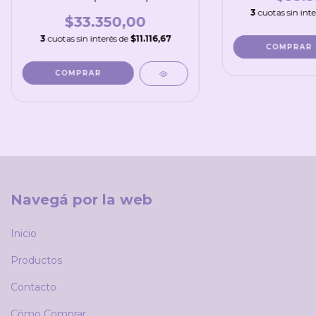
3
cuotas sin int
$33.350,00
3
cuotas sin interés de
$11.116,67
COMPRAR
COMPRAR
Navegá por la web
Inicio
Productos
Contacto
Cómo Comprar